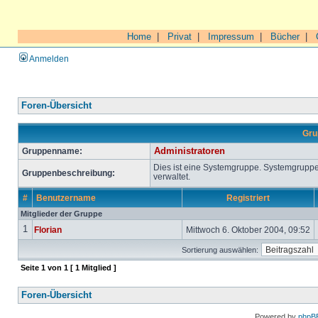
Home
|
Privat
|
Impressum
|
Bücher
|
Anmelden
Foren-Übersicht
Gru
Gruppenname:
Administratoren
Dies ist eine Systemgruppe. Systemgrupp
Gruppenbeschreibung:
verwaltet.
#
Benutzername
Registriert
Mitglieder der Gruppe
1
Florian
Mittwoch 6. Oktober 2004, 09:52
Sortierung auswählen:
Seite
1
von
1
[ 1 Mitglied ]
Foren-Übersicht
Powered by
phpB