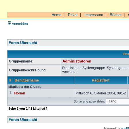
Home
|
Privat
|
Impressum
|
Bücher
|
Anmelden
Foren-Übersicht
Gru
Gruppenname:
Administratoren
Dies ist eine Systemgruppe. Systemgrupp
Gruppenbeschreibung:
verwaltet.
#
Benutzername
Registriert
Mitglieder der Gruppe
1
Florian
Mittwoch 6. Oktober 2004, 09:52
Sortierung auswählen:
Seite
1
von
1
[ 1 Mitglied ]
Foren-Übersicht
Powered by
phpB