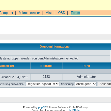
Computer
|
Mikrocontroller
|
Misc
|
OBD
|
Forum
Gruppeninformationen
 Systemgruppen werden von den Administratoren verwaltet.
Registriert
Beiträge
Rang
2133
Administrator
 Oktober 2004, 09:52
rtierung auswählen:
Sortierung
Powered by
phpBB
® Forum Software © phpBB Group
Deutsche Übersetzung durch
phpBB.de