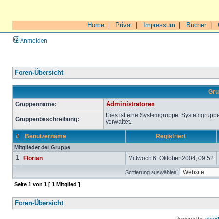
Home
|
Privat
|
Impressum
|
Bücher
|
Anmelden
Foren-Übersicht
Gru
Gruppenname:
Administratoren
Dies ist eine Systemgruppe. Systemgrupp
Gruppenbeschreibung:
verwaltet.
#
Benutzername
Registriert
Mitglieder der Gruppe
1
Florian
Mittwoch 6. Oktober 2004, 09:52
Sortierung auswählen:
Seite
1
von
1
[ 1 Mitglied ]
Foren-Übersicht
Powered by
phpB