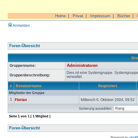
Home
|
Privat
|
Impressum
|
Bücher
|
Anmelden
Foren-Übersicht
Gru
Gruppenname:
Administratoren
Dies ist eine Systemgruppe. Systemgrupp
Gruppenbeschreibung:
verwaltet.
#
Benutzername
Registriert
Mitglieder der Gruppe
1
Florian
Mittwoch 6. Oktober 2004, 09:52
Sortierung auswählen:
Seite
1
von
1
[ 1 Mitglied ]
Foren-Übersicht
Powered by
phpB