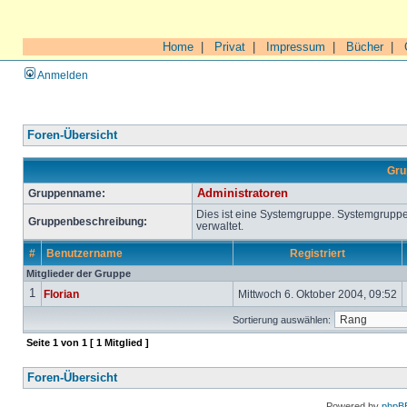
Home
|
Privat
|
Impressum
|
Bücher
|
Anmelden
Foren-Übersicht
Gru
Gruppenname:
Administratoren
Dies ist eine Systemgruppe. Systemgrupp
Gruppenbeschreibung:
verwaltet.
#
Benutzername
Registriert
Mitglieder der Gruppe
1
Florian
Mittwoch 6. Oktober 2004, 09:52
Sortierung auswählen:
Seite
1
von
1
[ 1 Mitglied ]
Foren-Übersicht
Powered by
phpB