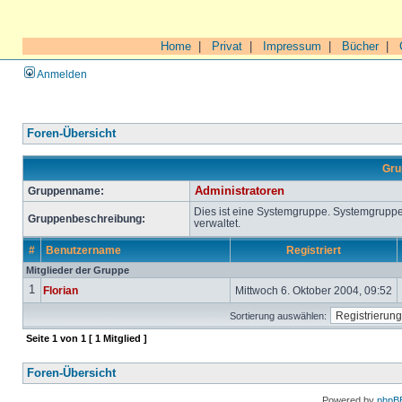
Home
|
Privat
|
Impressum
|
Bücher
|
Anmelden
Foren-Übersicht
Gru
Gruppenname:
Administratoren
Dies ist eine Systemgruppe. Systemgrupp
Gruppenbeschreibung:
verwaltet.
#
Benutzername
Registriert
Mitglieder der Gruppe
1
Florian
Mittwoch 6. Oktober 2004, 09:52
Sortierung auswählen:
Seite
1
von
1
[ 1 Mitglied ]
Foren-Übersicht
Powered by
phpB