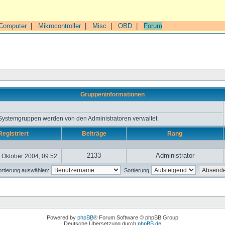
Computer
|
Mikrocontroller
|
Misc
|
OBD
|
Forum
Gruppeninformationen
 Systemgruppen werden von den Administratoren verwaltet.
Registriert
Beiträge
Rang
2133
Administrator
 Oktober 2004, 09:52
rtierung auswählen:
Sortierung
Powered by
phpBB
® Forum Software © phpBB Group
Deutsche Übersetzung durch
phpBB.de