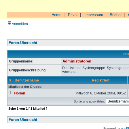
Home
|
Privat
|
Impressum
|
Bücher
|
Anmelden
Foren-Übersicht
Gru
Gruppenname:
Administratoren
Dies ist eine Systemgruppe. Systemgrupp
Gruppenbeschreibung:
verwaltet.
#
Benutzername
Registriert
Mitglieder der Gruppe
1
Florian
Mittwoch 6. Oktober 2004, 09:52
Sortierung auswählen:
Seite
1
von
1
[ 1 Mitglied ]
Foren-Übersicht
Powered by
phpB