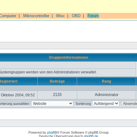
Computer
|
Mikrocontroller
|
Misc
|
OBD
|
Forum
Gruppeninformationen
 Systemgruppen werden von den Administratoren verwaltet.
Registriert
Beiträge
Rang
2133
Administrator
 Oktober 2004, 09:52
rtierung auswählen:
Sortierung
Powered by
phpBB
® Forum Software © phpBB Group
Deutsche Übersetzung durch
phpBB.de