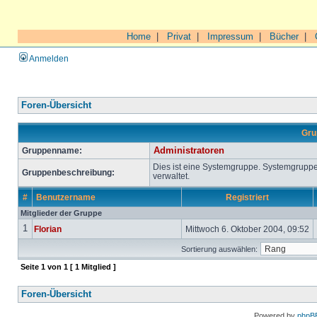
Home
|
Privat
|
Impressum
|
Bücher
|
Anmelden
Foren-Übersicht
Gru
Gruppenname:
Administratoren
Dies ist eine Systemgruppe. Systemgrupp
Gruppenbeschreibung:
verwaltet.
#
Benutzername
Registriert
Mitglieder der Gruppe
1
Florian
Mittwoch 6. Oktober 2004, 09:52
Sortierung auswählen:
Seite
1
von
1
[ 1 Mitglied ]
Foren-Übersicht
Powered by
phpB