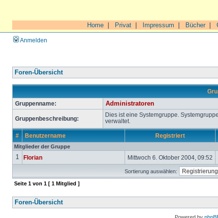
Home
|
Privat
|
Impressum
|
Bücher
|
Anmelden
Foren-Übersicht
Gru
Gruppenname:
Administratoren
Dies ist eine Systemgruppe. Systemgrupp
Gruppenbeschreibung:
verwaltet.
#
Benutzername
Registriert
Mitglieder der Gruppe
1
Florian
Mittwoch 6. Oktober 2004, 09:52
Sortierung auswählen:
Seite
1
von
1
[ 1 Mitglied ]
Foren-Übersicht
Powered by
phpB