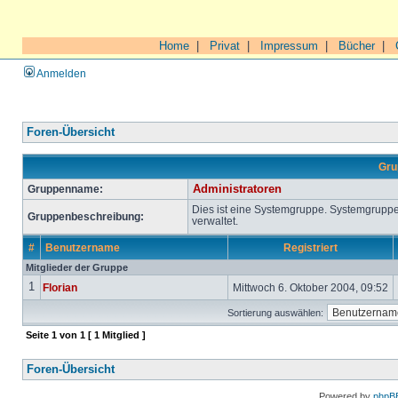
Home
|
Privat
|
Impressum
|
Bücher
|
Anmelden
Foren-Übersicht
Gru
Gruppenname:
Administratoren
Dies ist eine Systemgruppe. Systemgrupp
Gruppenbeschreibung:
verwaltet.
#
Benutzername
Registriert
Mitglieder der Gruppe
1
Florian
Mittwoch 6. Oktober 2004, 09:52
Sortierung auswählen:
Seite
1
von
1
[ 1 Mitglied ]
Foren-Übersicht
Powered by
phpB