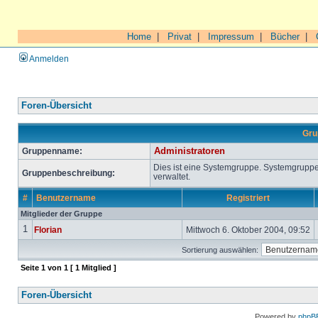
Home
|
Privat
|
Impressum
|
Bücher
|
Anmelden
Foren-Übersicht
Gru
Gruppenname:
Administratoren
Dies ist eine Systemgruppe. Systemgrupp
Gruppenbeschreibung:
verwaltet.
#
Benutzername
Registriert
Mitglieder der Gruppe
1
Florian
Mittwoch 6. Oktober 2004, 09:52
Sortierung auswählen:
Seite
1
von
1
[ 1 Mitglied ]
Foren-Übersicht
Powered by
phpB