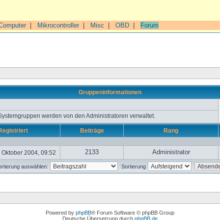
Computer
|
Mikrocontroller
|
Misc
|
OBD
|
Forum
Gruppeninformationen
 Systemgruppen werden von den Administratoren verwaltet.
Registriert
Beiträge
Rang
2133
Administrator
 Oktober 2004, 09:52
rtierung auswählen:
Sortierung
Powered by
phpBB
® Forum Software © phpBB Group
Deutsche Übersetzung durch
phpBB.de