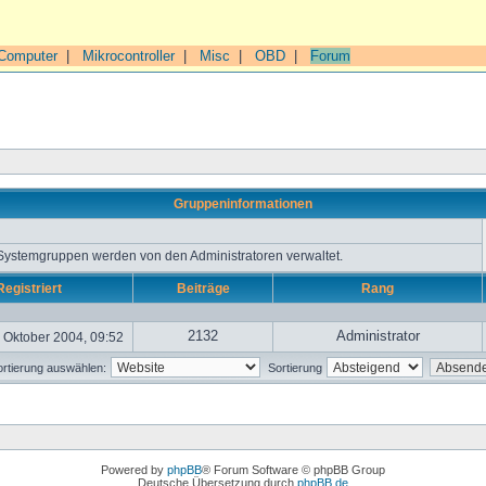
Computer
|
Mikrocontroller
|
Misc
|
OBD
|
Forum
Gruppeninformationen
 Systemgruppen werden von den Administratoren verwaltet.
Registriert
Beiträge
Rang
2132
Administrator
 Oktober 2004, 09:52
rtierung auswählen:
Sortierung
Powered by
phpBB
® Forum Software © phpBB Group
Deutsche Übersetzung durch
phpBB.de