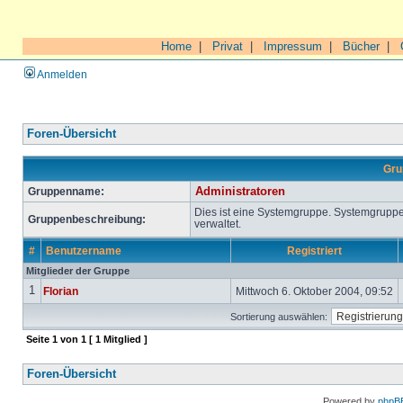
Home
|
Privat
|
Impressum
|
Bücher
|
Anmelden
Foren-Übersicht
Gru
Gruppenname:
Administratoren
Dies ist eine Systemgruppe. Systemgrupp
Gruppenbeschreibung:
verwaltet.
#
Benutzername
Registriert
Mitglieder der Gruppe
1
Florian
Mittwoch 6. Oktober 2004, 09:52
Sortierung auswählen:
Seite
1
von
1
[ 1 Mitglied ]
Foren-Übersicht
Powered by
phpB