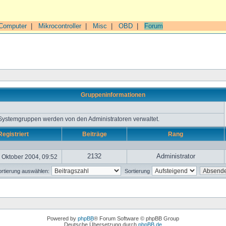
Computer
|
Mikrocontroller
|
Misc
|
OBD
|
Forum
Gruppeninformationen
 Systemgruppen werden von den Administratoren verwaltet.
Registriert
Beiträge
Rang
2132
Administrator
 Oktober 2004, 09:52
rtierung auswählen:
Sortierung
Powered by
phpBB
® Forum Software © phpBB Group
Deutsche Übersetzung durch
phpBB.de