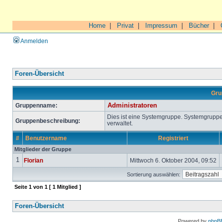
Home
|
Privat
|
Impressum
|
Bücher
|
Anmelden
Foren-Übersicht
Gru
Gruppenname:
Administratoren
Dies ist eine Systemgruppe. Systemgrupp
Gruppenbeschreibung:
verwaltet.
#
Benutzername
Registriert
Mitglieder der Gruppe
1
Florian
Mittwoch 6. Oktober 2004, 09:52
Sortierung auswählen:
Seite
1
von
1
[ 1 Mitglied ]
Foren-Übersicht
Powered by
phpB