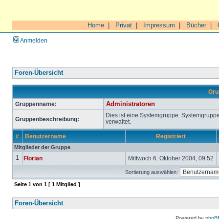
Home
|
Privat
|
Impressum
|
Bücher
|
Anmelden
Foren-Übersicht
Gru
Gruppenname:
Administratoren
Dies ist eine Systemgruppe. Systemgrupp
Gruppenbeschreibung:
verwaltet.
#
Benutzername
Registriert
Mitglieder der Gruppe
1
Florian
Mittwoch 6. Oktober 2004, 09:52
Sortierung auswählen:
Seite
1
von
1
[ 1 Mitglied ]
Foren-Übersicht
Powered by
phpB