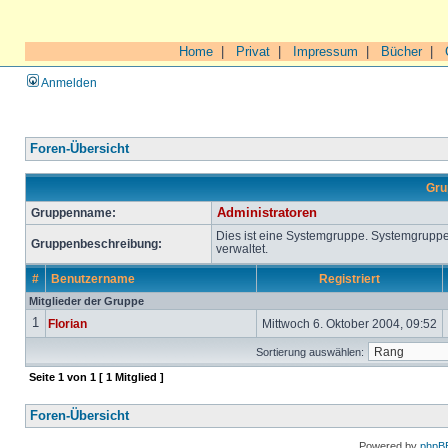
Home
|
Privat
|
Impressum
|
Bücher
|
Anmelden
Foren-Übersicht
Gru
Gruppenname:
Administratoren
Dies ist eine Systemgruppe. Systemgrupp
Gruppenbeschreibung:
verwaltet.
#
Benutzername
Registriert
Mitglieder der Gruppe
1
Florian
Mittwoch 6. Oktober 2004, 09:52
Sortierung auswählen:
Seite
1
von
1
[ 1 Mitglied ]
Foren-Übersicht
Powered by
phpB