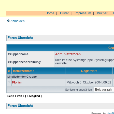
Home
|
Privat
|
Impressum
|
Bücher
|
Anmelden
Foren-Übersicht
Gru
Gruppenname:
Administratoren
Dies ist eine Systemgruppe. Systemgrupp
Gruppenbeschreibung:
verwaltet.
#
Benutzername
Registriert
Mitglieder der Gruppe
1
Florian
Mittwoch 6. Oktober 2004, 09:52
Sortierung auswählen:
Seite
1
von
1
[ 1 Mitglied ]
Foren-Übersicht
Powered by
phpB