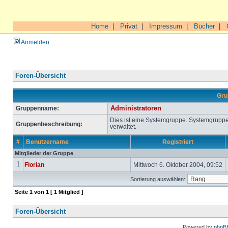
Home
|
Privat
|
Impressum
|
Bücher
|
Anmelden
Foren-Übersicht
Gru
Gruppenname:
Administratoren
Dies ist eine Systemgruppe. Systemgrupp
Gruppenbeschreibung:
verwaltet.
#
Benutzername
Registriert
Mitglieder der Gruppe
1
Florian
Mittwoch 6. Oktober 2004, 09:52
Sortierung auswählen:
Seite
1
von
1
[ 1 Mitglied ]
Foren-Übersicht
Powered by
phpB