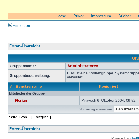
Home
|
Privat
|
Impressum
|
Bücher
|
Anmelden
Foren-Übersicht
Gru
Gruppenname:
Administratoren
Dies ist eine Systemgruppe. Systemgrupp
Gruppenbeschreibung:
verwaltet.
#
Benutzername
Registriert
Mitglieder der Gruppe
1
Florian
Mittwoch 6. Oktober 2004, 09:52
Sortierung auswählen:
Seite
1
von
1
[ 1 Mitglied ]
Foren-Übersicht
Powered by
phpB