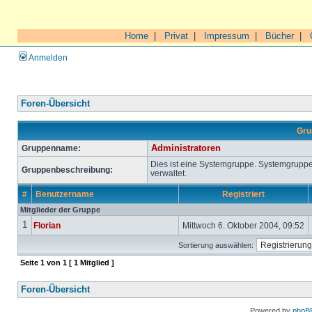
Home
|
Privat
|
Impressum
|
Bücher
|
Anmelden
Foren-Übersicht
Gru
Gruppenname:
Administratoren
Dies ist eine Systemgruppe. Systemgrupp
Gruppenbeschreibung:
verwaltet.
#
Benutzername
Registriert
Mitglieder der Gruppe
1
Florian
Mittwoch 6. Oktober 2004, 09:52
Sortierung auswählen:
Seite
1
von
1
[ 1 Mitglied ]
Foren-Übersicht
Powered by
phpB