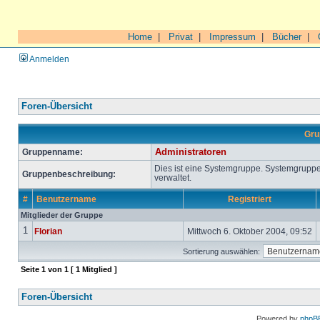
Home
|
Privat
|
Impressum
|
Bücher
|
Anmelden
Foren-Übersicht
Gru
Gruppenname:
Administratoren
Dies ist eine Systemgruppe. Systemgrupp
Gruppenbeschreibung:
verwaltet.
#
Benutzername
Registriert
Mitglieder der Gruppe
1
Florian
Mittwoch 6. Oktober 2004, 09:52
Sortierung auswählen:
Seite
1
von
1
[ 1 Mitglied ]
Foren-Übersicht
Powered by
phpB