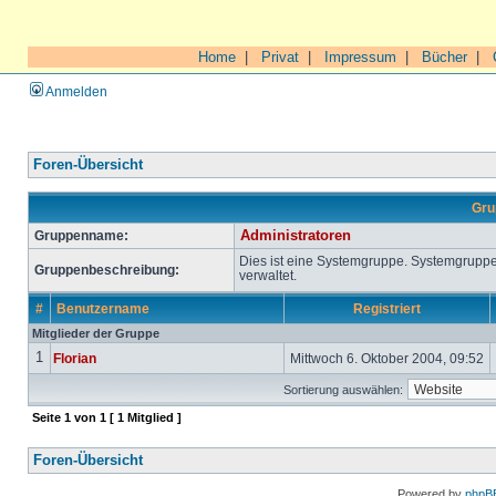
Home
|
Privat
|
Impressum
|
Bücher
|
Anmelden
Foren-Übersicht
Gru
Gruppenname:
Administratoren
Dies ist eine Systemgruppe. Systemgrupp
Gruppenbeschreibung:
verwaltet.
#
Benutzername
Registriert
Mitglieder der Gruppe
1
Florian
Mittwoch 6. Oktober 2004, 09:52
Sortierung auswählen:
Seite
1
von
1
[ 1 Mitglied ]
Foren-Übersicht
Powered by
phpB