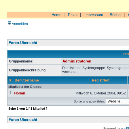
Home
|
Privat
|
Impressum
|
Bücher
|
Anmelden
Foren-Übersicht
Gru
Gruppenname:
Administratoren
Dies ist eine Systemgruppe. Systemgrupp
Gruppenbeschreibung:
verwaltet.
#
Benutzername
Registriert
Mitglieder der Gruppe
1
Florian
Mittwoch 6. Oktober 2004, 09:52
Sortierung auswählen:
Seite
1
von
1
[ 1 Mitglied ]
Foren-Übersicht
Powered by
phpB