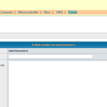
Computer
|
Mikrocontroller
|
Misc
|
OBD
|
Forum
E-Mail senden an watchmasters
watchmasters
Code.