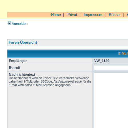
Home
|
Privat
|
Impressum
|
Bücher
|
Anmelden
Foren-Übersicht
E-Mai
Empfänger
VW_1120
Betreff
Nachrichtentext
Diese Nachricht wird als reiner Text verschickt, verwende
daher kein HTML oder BBCode. Als Antwort-Adresse für die
E-Mail wird deine E-Mail-Adresse angegeben.