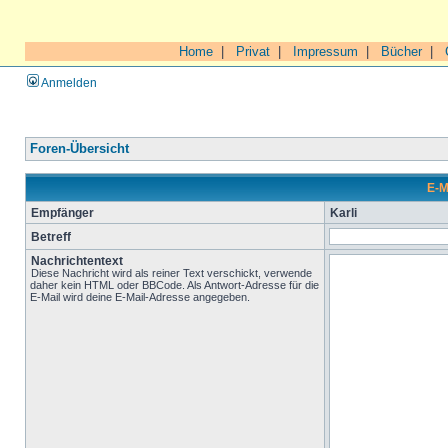
Home
|
Privat
|
Impressum
|
Bücher
|
Anmelden
Foren-Übersicht
E-M
Empfänger
Karli
Betreff
Nachrichtentext
Diese Nachricht wird als reiner Text verschickt, verwende
daher kein HTML oder BBCode. Als Antwort-Adresse für die
E-Mail wird deine E-Mail-Adresse angegeben.