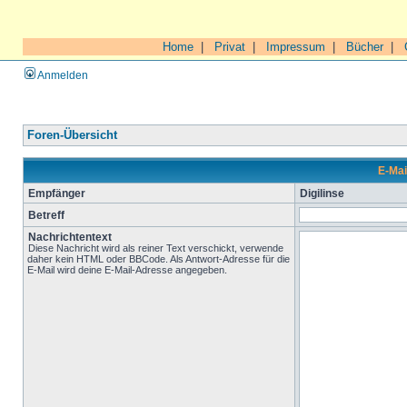
Home
|
Privat
|
Impressum
|
Bücher
|
Anmelden
Foren-Übersicht
E-Mai
Empfänger
Digilinse
Betreff
Nachrichtentext
Diese Nachricht wird als reiner Text verschickt, verwende
daher kein HTML oder BBCode. Als Antwort-Adresse für die
E-Mail wird deine E-Mail-Adresse angegeben.