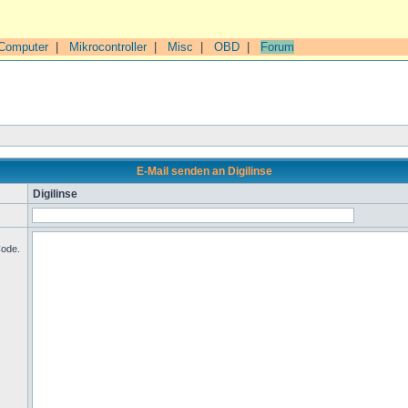
Computer
|
Mikrocontroller
|
Misc
|
OBD
|
Forum
E-Mail senden an Digilinse
Digilinse
Code.