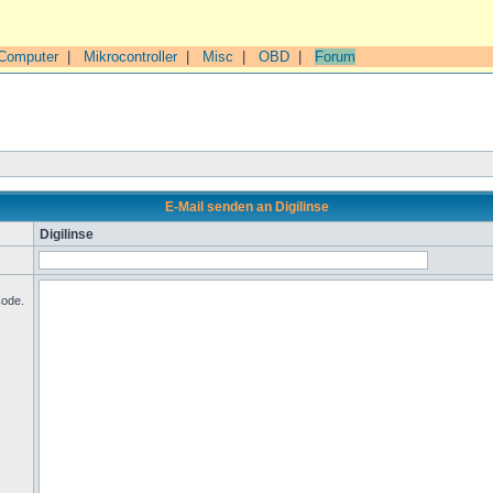
Computer
|
Mikrocontroller
|
Misc
|
OBD
|
Forum
E-Mail senden an Digilinse
Digilinse
Code.