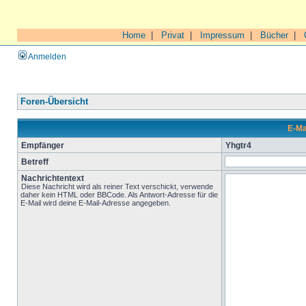
Home
|
Privat
|
Impressum
|
Bücher
|
Anmelden
Foren-Übersicht
E-Ma
Empfänger
Yhgtr4
Betreff
Nachrichtentext
Diese Nachricht wird als reiner Text verschickt, verwende
daher kein HTML oder BBCode. Als Antwort-Adresse für die
E-Mail wird deine E-Mail-Adresse angegeben.