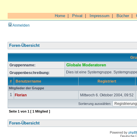
Home
|
Privat
|
Impressum
|
Bücher
|
Anmelden
Foren-Übersicht
Gru
Gruppenname:
Globale Moderatoren
Dies ist eine Systemgruppe. Systemgruppe
Gruppenbeschreibung:
#
Benutzername
Registriert
Mitglieder der Gruppe
1
Florian
Mittwoch 6. Oktober 2004, 09:52
Sortierung auswählen:
Seite
1
von
1
[ 1 Mitglied ]
Foren-Übersicht
Powered by
phpB
Deutsche 