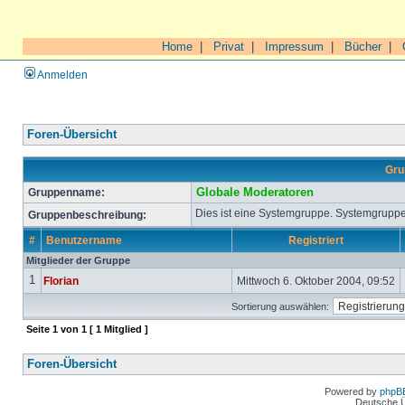
Home
|
Privat
|
Impressum
|
Bücher
|
Anmelden
Foren-Übersicht
Gru
Gruppenname:
Globale Moderatoren
Dies ist eine Systemgruppe. Systemgruppe
Gruppenbeschreibung:
#
Benutzername
Registriert
Mitglieder der Gruppe
1
Florian
Mittwoch 6. Oktober 2004, 09:52
Sortierung auswählen:
Seite
1
von
1
[ 1 Mitglied ]
Foren-Übersicht
Powered by
phpB
Deutsche 