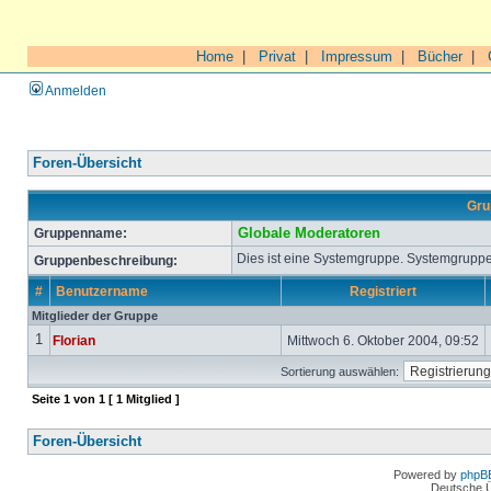
Home
|
Privat
|
Impressum
|
Bücher
|
Anmelden
Foren-Übersicht
Gru
Gruppenname:
Globale Moderatoren
Dies ist eine Systemgruppe. Systemgruppe
Gruppenbeschreibung:
#
Benutzername
Registriert
Mitglieder der Gruppe
1
Florian
Mittwoch 6. Oktober 2004, 09:52
Sortierung auswählen:
Seite
1
von
1
[ 1 Mitglied ]
Foren-Übersicht
Powered by
phpB
Deutsche 