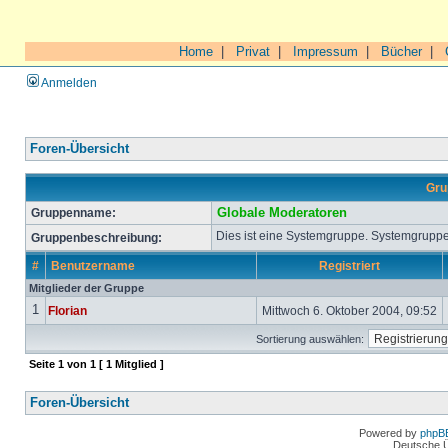
Home
|
Privat
|
Impressum
|
Bücher
|
Anmelden
Foren-Übersicht
Gru
Gruppenname:
Globale Moderatoren
Dies ist eine Systemgruppe. Systemgruppe
Gruppenbeschreibung:
#
Benutzername
Registriert
Mitglieder der Gruppe
1
Florian
Mittwoch 6. Oktober 2004, 09:52
Sortierung auswählen:
Seite
1
von
1
[ 1 Mitglied ]
Foren-Übersicht
Powered by
phpB
Deutsche 