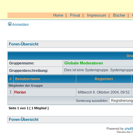
Home
|
Privat
|
Impressum
|
Bücher
|
Anmelden
Foren-Übersicht
Gru
Gruppenname:
Globale Moderatoren
Dies ist eine Systemgruppe. Systemgruppe
Gruppenbeschreibung:
#
Benutzername
Registriert
Mitglieder der Gruppe
1
Florian
Mittwoch 6. Oktober 2004, 09:52
Sortierung auswählen:
Seite
1
von
1
[ 1 Mitglied ]
Foren-Übersicht
Powered by
phpB
Deutsche 