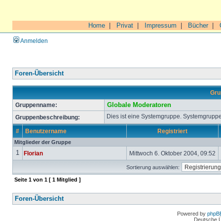
Home
|
Privat
|
Impressum
|
Bücher
|
Anmelden
Foren-Übersicht
Gru
Gruppenname:
Globale Moderatoren
Dies ist eine Systemgruppe. Systemgruppe
Gruppenbeschreibung:
#
Benutzername
Registriert
Mitglieder der Gruppe
1
Florian
Mittwoch 6. Oktober 2004, 09:52
Sortierung auswählen:
Seite
1
von
1
[ 1 Mitglied ]
Foren-Übersicht
Powered by
phpB
Deutsche 