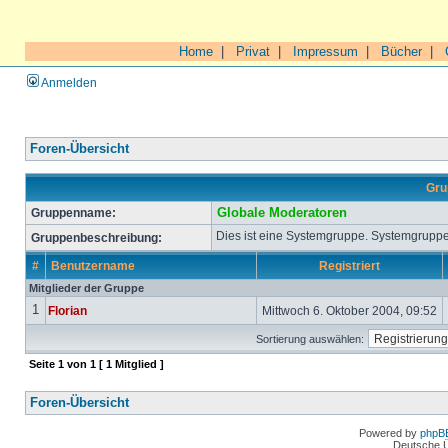
Home
|
Privat
|
Impressum
|
Bücher
|
Anmelden
Foren-Übersicht
Gru
Gruppenname:
Globale Moderatoren
Dies ist eine Systemgruppe. Systemgruppe
Gruppenbeschreibung:
#
Benutzername
Registriert
Mitglieder der Gruppe
1
Florian
Mittwoch 6. Oktober 2004, 09:52
Sortierung auswählen:
Seite
1
von
1
[ 1 Mitglied ]
Foren-Übersicht
Powered by
phpB
Deutsche 