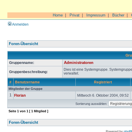
Home
|
Privat
|
Impressum
|
Bücher
|
Anmelden
Foren-Übersicht
Gru
Gruppenname:
Administratoren
Dies ist eine Systemgruppe. Systemgrupp
Gruppenbeschreibung:
verwaltet.
#
Benutzername
Registriert
Mitglieder der Gruppe
1
Florian
Mittwoch 6. Oktober 2004, 09:52
Sortierung auswählen:
Seite
1
von
1
[ 1 Mitglied ]
Foren-Übersicht
Powered by
phpB