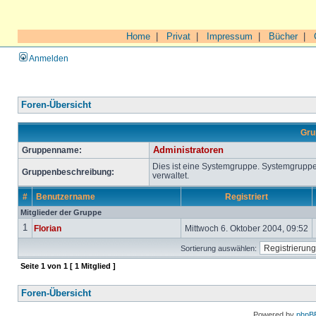
Home
|
Privat
|
Impressum
|
Bücher
|
Anmelden
Foren-Übersicht
Gru
Gruppenname:
Administratoren
Dies ist eine Systemgruppe. Systemgrupp
Gruppenbeschreibung:
verwaltet.
#
Benutzername
Registriert
Mitglieder der Gruppe
1
Florian
Mittwoch 6. Oktober 2004, 09:52
Sortierung auswählen:
Seite
1
von
1
[ 1 Mitglied ]
Foren-Übersicht
Powered by
phpB