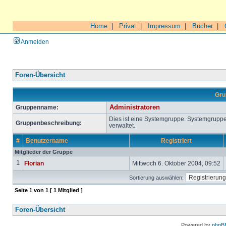
Home
|
Privat
|
Impressum
|
Bücher
|
Anmelden
Foren-Übersicht
Gru
Gruppenname:
Administratoren
Dies ist eine Systemgruppe. Systemgrupp
Gruppenbeschreibung:
verwaltet.
#
Benutzername
Registriert
Mitglieder der Gruppe
1
Florian
Mittwoch 6. Oktober 2004, 09:52
Sortierung auswählen:
Seite
1
von
1
[ 1 Mitglied ]
Foren-Übersicht
Powered by
phpB