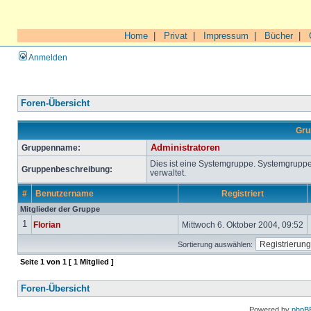
Home
|
Privat
|
Impressum
|
Bücher
|
Anmelden
Foren-Übersicht
Gru
Gruppenname:
Administratoren
Dies ist eine Systemgruppe. Systemgrupp
Gruppenbeschreibung:
verwaltet.
#
Benutzername
Registriert
Mitglieder der Gruppe
1
Florian
Mittwoch 6. Oktober 2004, 09:52
Sortierung auswählen:
Seite
1
von
1
[ 1 Mitglied ]
Foren-Übersicht
Powered by
phpB