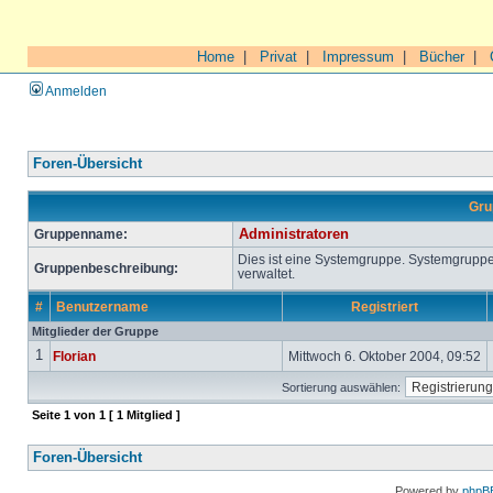
Home
|
Privat
|
Impressum
|
Bücher
|
Anmelden
Foren-Übersicht
Gru
Gruppenname:
Administratoren
Dies ist eine Systemgruppe. Systemgrupp
Gruppenbeschreibung:
verwaltet.
#
Benutzername
Registriert
Mitglieder der Gruppe
1
Florian
Mittwoch 6. Oktober 2004, 09:52
Sortierung auswählen:
Seite
1
von
1
[ 1 Mitglied ]
Foren-Übersicht
Powered by
phpB