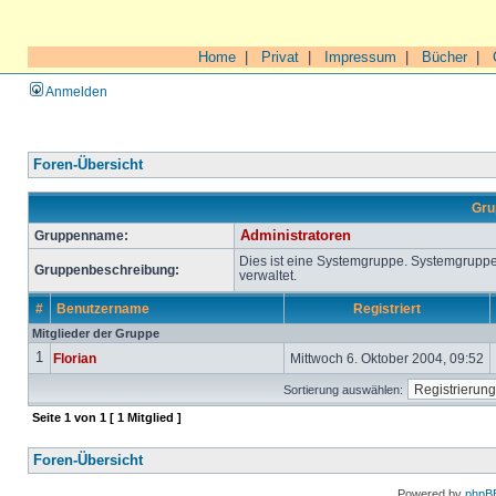
Home
|
Privat
|
Impressum
|
Bücher
|
Anmelden
Foren-Übersicht
Gru
Gruppenname:
Administratoren
Dies ist eine Systemgruppe. Systemgrupp
Gruppenbeschreibung:
verwaltet.
#
Benutzername
Registriert
Mitglieder der Gruppe
1
Florian
Mittwoch 6. Oktober 2004, 09:52
Sortierung auswählen:
Seite
1
von
1
[ 1 Mitglied ]
Foren-Übersicht
Powered by
phpB