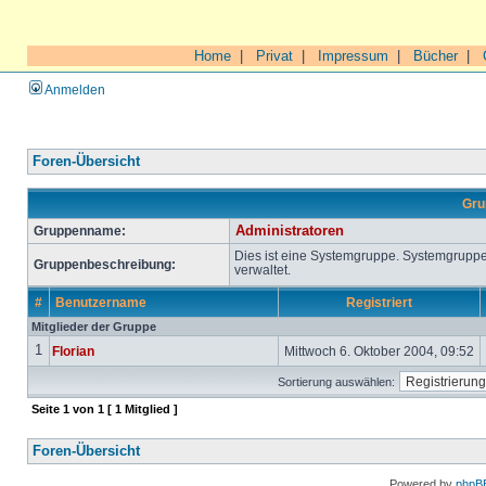
Home
|
Privat
|
Impressum
|
Bücher
|
Anmelden
Foren-Übersicht
Gru
Gruppenname:
Administratoren
Dies ist eine Systemgruppe. Systemgrupp
Gruppenbeschreibung:
verwaltet.
#
Benutzername
Registriert
Mitglieder der Gruppe
1
Florian
Mittwoch 6. Oktober 2004, 09:52
Sortierung auswählen:
Seite
1
von
1
[ 1 Mitglied ]
Foren-Übersicht
Powered by
phpB