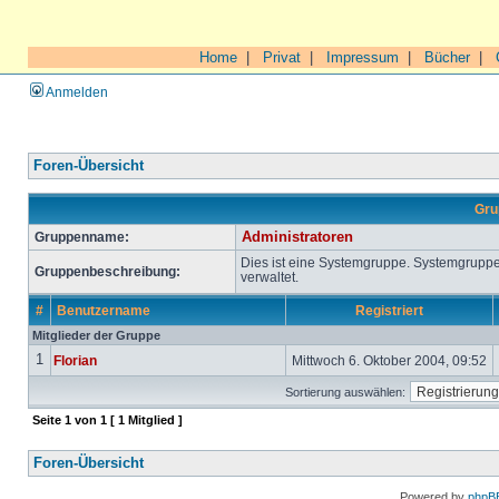
Home
|
Privat
|
Impressum
|
Bücher
|
Anmelden
Foren-Übersicht
Gru
Gruppenname:
Administratoren
Dies ist eine Systemgruppe. Systemgrupp
Gruppenbeschreibung:
verwaltet.
#
Benutzername
Registriert
Mitglieder der Gruppe
1
Florian
Mittwoch 6. Oktober 2004, 09:52
Sortierung auswählen:
Seite
1
von
1
[ 1 Mitglied ]
Foren-Übersicht
Powered by
phpB